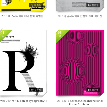
by 김준형
by 김준형
2016 대구시각디자이너 협회 특별전
2016 경남시각디자인협회 초대 작가전
01
01
FEB
FEB
16226
14552
by 김준형
by 김준형
번째 개인전 "illusion of Typography" 1
DIPE 2015 Korea&China Inernational
Poster Exhibition