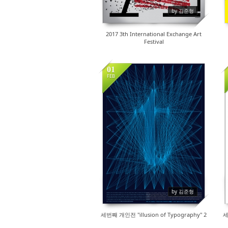
by 김준형
2017 3th International Exchange Art
Festival
01
FEB
16103
by 김준형
세번째 개인전 "illusion of Typography" 2
세