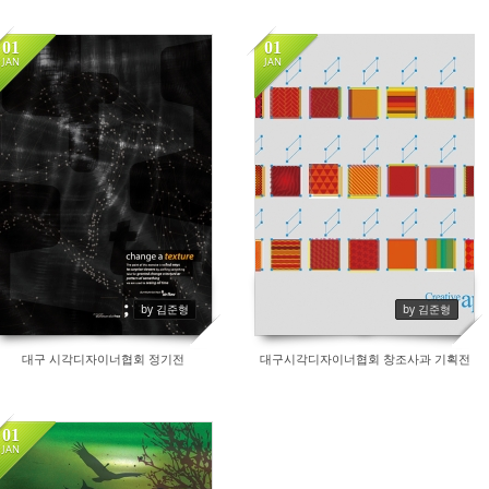
01
01
JAN
JAN
21250
20332
by 김준형
by 김준형
대구 시각디자이너협회 정기전
대구시각디자이너협회 창조사과 기획전
01
JAN
17864