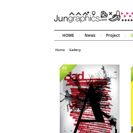
HOME
News
Project
G
Home
›
Gallery
Sketchbook5, 스
Sketchbook5, 스
01
FEB
15106
Sketchbook5, 스
Sketchbook5, 스