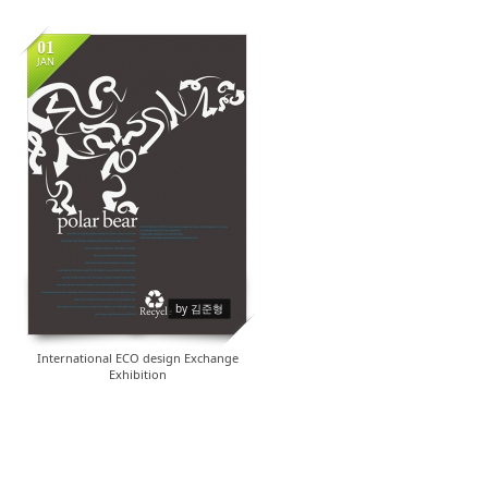
01
JAN
17894
by 김준형
International ECO design Exchange
Exhibition