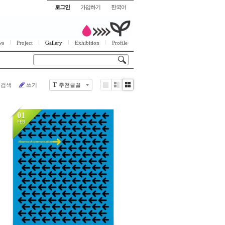
로그인
가입하기
한국어
ws
Project
Gallery
Exhibition
Profile
검색
쓰기
추천글꼴
T
Li
Zi
G
st
n
al
e
le
01
r
FEB
y
208128