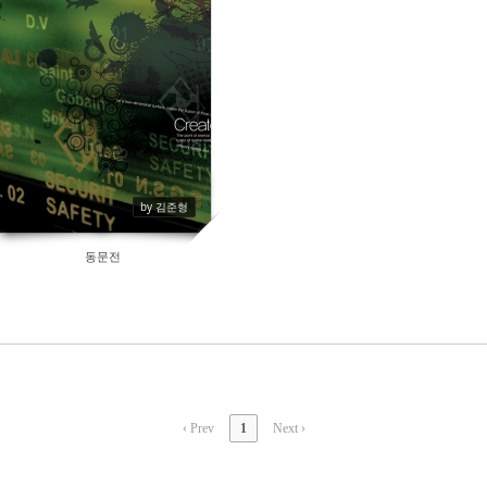
by 김준형
동문전
‹ Prev
1
Next ›