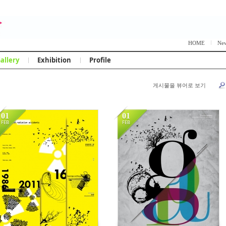
Skip to content
HOME
Ne
allery
Exhibition
Profile
게시물을 뷰어로 보기
케치북5
케치북5
01
01
FEB
FEB
14577
17815
케치북5
케치북5