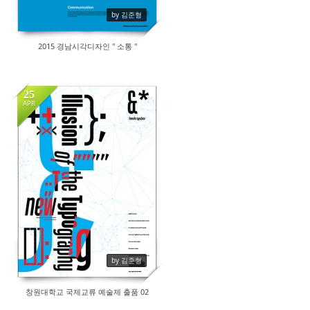
by 김준형
2015 경남시각디자인 " 소통 "
25
APR
17905
by 김준형
창원대학교 국제교류 예술제 출품 02