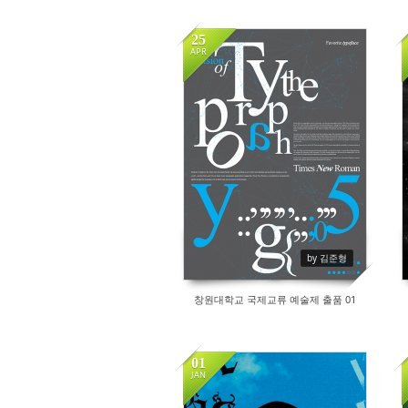
25
APR
17696
by 김준형
창원대학교 국제교류 예술제 출품 01
01
JAN
18670